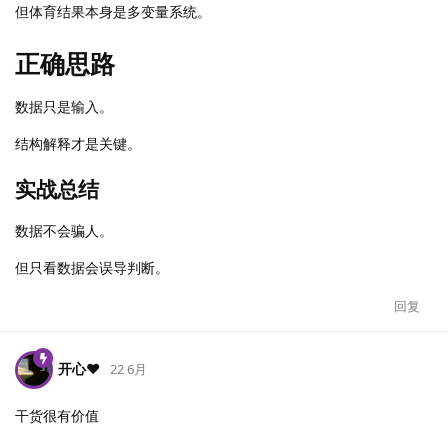
但体育结果本身是多变量系统。
正确思路
数据只是输入。
结构解释才是关键。
实战总结
数据不会骗人。
但只看数据会误导判断。
回复
开心❤️
22 6月
干货很有价值