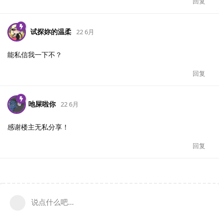
回复
试探妳的温柔
22 6月
能私信我一下不？
回复
吔屎啦你
22 6月
感谢楼主无私分享！
回复
说点什么吧...