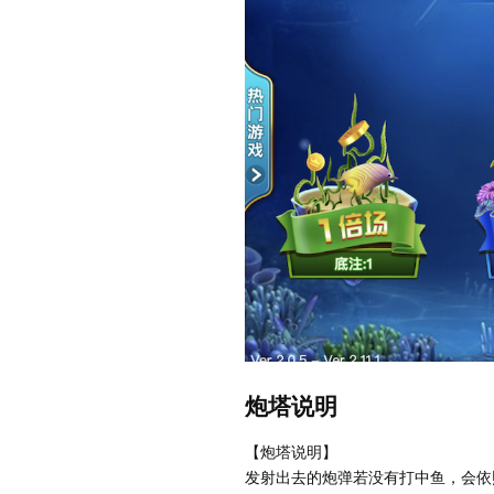
炮塔说明
【炮塔说明】
发射出去的炮弹若没有打中鱼，会依