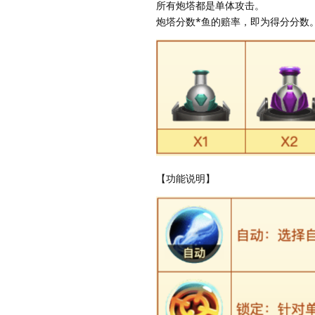
所有炮塔都是单体攻击。
炮塔分数*鱼的赔率，即为得分分数
【功能说明】