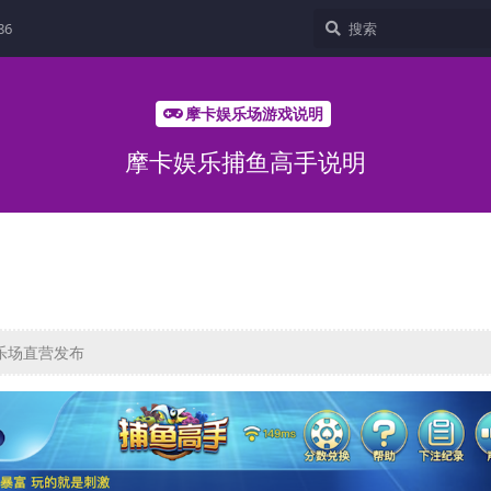
86
摩卡娱乐场游戏说明
摩卡娱乐捕鱼高手说明
娱乐场直营发布