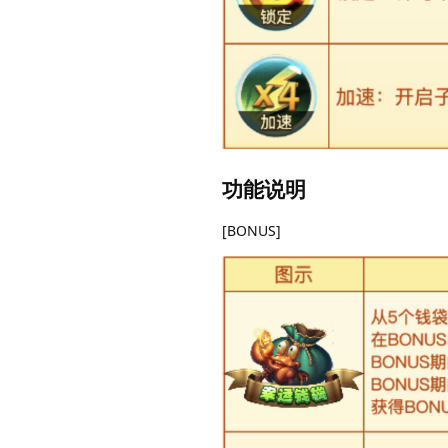
功能说明
[BONUS]