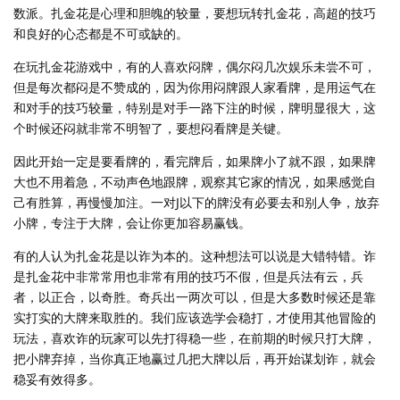
数派。扎金花是心理和胆魄的较量，要想玩转扎金花，高超的技巧
和良好的心态都是不可或缺的。
在玩扎金花游戏中，有的人喜欢闷牌，偶尔闷几次娱乐未尝不可，
但是每次都闷是不赞成的，因为你用闷牌跟人家看牌，是用运气在
和对手的技巧较量，特别是对手一路下注的时候，牌明显很大，这
个时候还闷就非常不明智了，要想闷看牌是关键。
因此开始一定是要看牌的，看完牌后，如果牌小了就不跟，如果牌
大也不用着急，不动声色地跟牌，观察其它家的情况，如果感觉自
己有胜算，再慢慢加注。一对J以下的牌没有必要去和别人争，放弃
小牌，专注于大牌，会让你更加容易赢钱。
有的人认为扎金花是以诈为本的。这种想法可以说是大错特错。诈
是扎金花中非常常用也非常有用的技巧不假，但是兵法有云，兵
者，以正合，以奇胜。奇兵出一两次可以，但是大多数时候还是靠
实打实的大牌来取胜的。我们应该选学会稳打，才使用其他冒险的
玩法，喜欢诈的玩家可以先打得稳一些，在前期的时候只打大牌，
把小牌弃掉，当你真正地赢过几把大牌以后，再开始谋划诈，就会
稳妥有效得多。