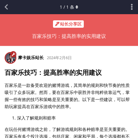
1
/
1
条
站长分享区
百家乐技巧：提高胜率的实用建议
摩卡娱乐站长
2024年2月6日
百家乐技巧：提高胜率的实用建议
百家乐是一款备受欢迎的赌博游戏，其简单的规则和快节奏的性质
吸引了众多玩家。然而，要在百家乐中获胜并非纯粹依靠运气，掌
握一些有效的技巧和策略是至关重要的。以下是一些建议，可以帮
助玩家提高在百家乐游戏中的胜率。
深入了解规则和赔率
在玩任何赌博游戏之前，了解游戏规则和各种赔率是至关重要的。
百家乐有多个投注选项，包括庄家、闲家和平局，每个选项都有不