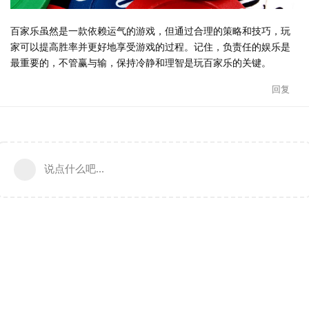
百家乐虽然是一款依赖运气的游戏，但通过合理的策略和技巧，玩
家可以提高胜率并更好地享受游戏的过程。记住，负责任的娱乐是
最重要的，不管赢与输，保持冷静和理智是玩百家乐的关键。
回复
说点什么吧...