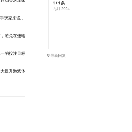
然赌场会对庄家
1
/
1
条
九月 2024
新手玩家来说，
守，避免在连输
单一的投注目标
最新回复
大大提升游戏体
回复