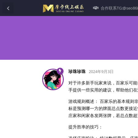
合作联系TG:@seo86
珍珠珍珠
2024年9月3日
对于许多新手玩家来说，百家乐可能
手提供一些实用的建议，帮助他们在
游戏规则概述： 百家乐的基本规则非常
标是预测哪一方的牌面总点数更接近9
庄家和闲家各发两张牌，若总点数超
提升胜率的技巧：