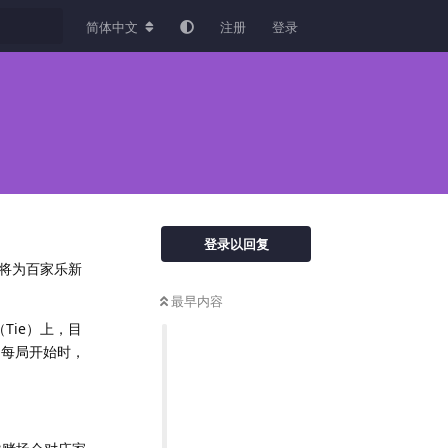
简体中文
注册
登录
登录以回复
将为百家乐新
最早内容
Tie）上，目
。每局开始时，