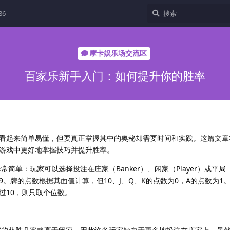
86
摩卡娱乐场交流区
百家乐新手入门：如何提升你的胜率
看起来简单易懂，但要真正掌握其中的奥秘却需要时间和实践。这篇文章
游戏中更好地掌握技巧并提升胜率。
简单：玩家可以选择投注在庄家（Banker）、闲家（Player）或平局（
。牌的点数根据其面值计算，但10、J、Q、K的点数为0，A的点数为1
过10，则只取个位数。