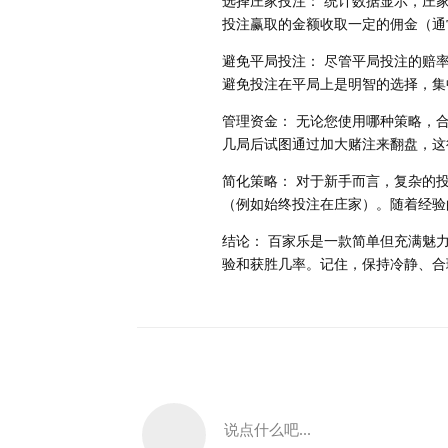
选择庄家投注： 统计数据显示，庄
投注赢取的金额收取一定的佣金（通
避免平局投注： 尽管平局投注的赔率
避免投注在平局上是明智的选择，集
管理资金： 无论您使用哪种策略，
几局后试图通过加大赌注来翻盘，这
简化策略： 对于新手而言，复杂的
（例如始终投注在庄家）。随着经验
结论： 百家乐是一款简单但充满魅
验和获胜几率。记住，保持冷静、合
说点什么吧...