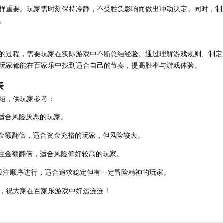
样重要。玩家需时刻保持冷静，不受胜负影响而做出冲动决定。同时，制
。
的过程，需要玩家在实际游戏中不断总结经验。通过理解游戏规则、制定
玩家都能在百家乐中找到适合自己的节奏，提高胜率与游戏体验。
表
绍，供玩家参考：
适合风险厌恶的玩家。
金额翻倍，适合资金充裕的玩家，但风险较大。
注金额翻倍，适合风险偏好较高的玩家。
-6的投注顺序进行，适合追求稳定但有一定冒险精神的玩家。
，祝大家在百家乐游戏中好运连连！