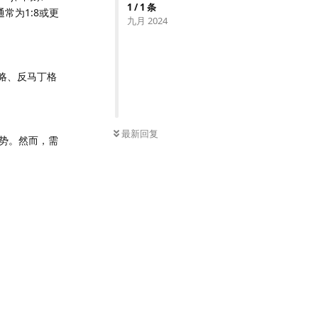
1
/
1
条
通常为1:8或更
九月 2024
策略、反马丁格
最新回复
势。然而，需