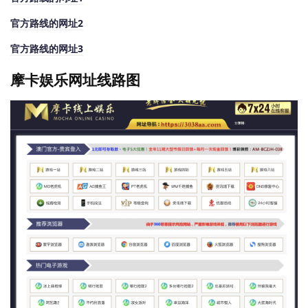
官方路线的网址2
官方路线的网址3
摩卡娱乐网址线路图