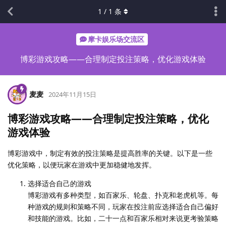
1
/
1
条
摩卡娱乐场交流区
博彩游戏攻略——合理制定投注策略，优化游戏体验
麦麦
2024年11月15日
博彩游戏攻略——合理制定投注策略，优化
游戏体验
博彩游戏中，制定有效的投注策略是提高胜率的关键。以下是一些
优化策略，以便玩家在游戏中更加稳健地发挥。
选择适合自己的游戏
博彩游戏有多种类型，如百家乐、轮盘、扑克和老虎机等。每
种游戏的规则和策略不同，玩家在投注前应选择适合自己偏好
和技能的游戏。比如，二十一点和百家乐相对来说更考验策略