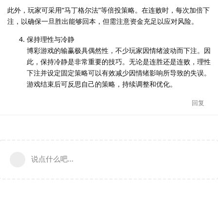
此外，玩家可采用“马丁格尔法”等倍投策略。在连败时，每次加倍下
注，以确保一旦胜出能够回本，但需注意资金充足以应对风险。
保持理性与冷静
博彩游戏的输赢极具偶然性，不少玩家因情绪波动而下注。因
此，保持冷静是非常重要的技巧。无论是连胜还是连败，理性
下注并设定固定策略可以有效减少因情绪影响所导致的失误。
游戏结束后可反思自己的策略，持续调整和优化。
回复
说点什么吧...