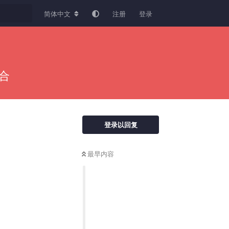
简体中文
注册
登录
合
登录以回复
最早内容