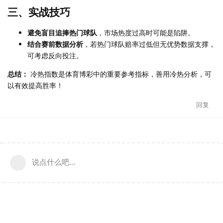
三、实战技巧
避免盲目追捧热门球队
，市场热度过高时可能是陷阱。
结合赛前数据分析
，若热门球队赔率过低但无优势数据支撑，
可考虑反向投注。
总结：
冷热指数是体育博彩中的重要参考指标，善用冷热分析，可
以有效提高胜率！
回复
说点什么吧...