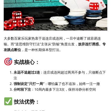
大多数百家乐玩家热衷于追连庄或连闲，一旦中途断了就容易连
输。而“逆思维防守打法”主张从“防输”角度出发，
放弃连打诱惑、专
攻跳点断位
，是一种长期保本型打法。
实战核心：
永远不追超过2连
：连庄或连闲超过两局不参与，只做断点下
注
强制设定“只打一局”
：哪怕赢了也不追加，始终一注一撤
分时段下注
：10局内最多下注3次，保持冷静分析空间
技法优势：