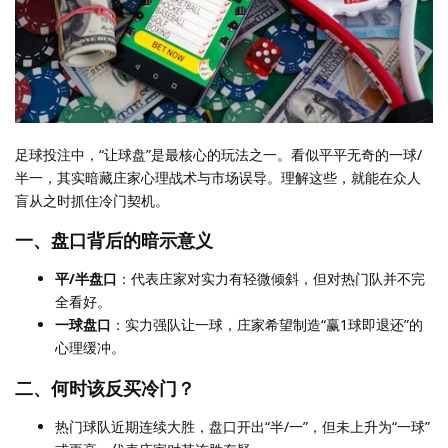
足球投注中，“让球盘”是最核心的玩法之一。看似平平无奇的一球/
半一，其实暗藏庄家心理战术与市场误导。理解这些，就能在众人
盲从之时抓住冷门契机。
一、盘口背后的暗示意义
平/半盘口
：代表庄家对实力有轻微倾斜，但对热门队并不完
全看好。
一球盘口
：实力强队让一球，庄家希望制造“赢1球即退还”的
心理缓冲。
二、何时该反买冷门？
热门球队近期连续大胜，盘口开出“半/一”，但未上升为“一球”