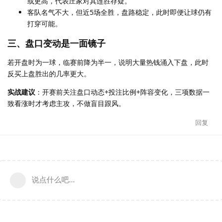
或更高，代表庄家对其连胜存疑。
客队名气不大，但近5场全胜，盘路稳定，此时即便让球仍有
打穿可能。
三、盘口变动是一面镜子
若开盘时为一球，临赛前降为半一，说明大量热钱涌入下盘，此时
反买上盘胜出的几率更大。
实战建议
：开赛前关注盘口动态+投注比例+阵容变化，三项数据一
致看涨时才考虑主攻，不做盲目跟风。
回复
说点什么吧...