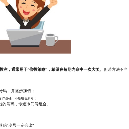
投注，通常用于“倍投策略”，希望在短期内命中一次大奖
。但若方法不当
号码，并逐步加倍；
4个作基础，不断组合新号；
出的号码，专追冷门号组合。
迷信“冷号一定会出”；