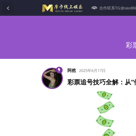
合作联系TG:@seo86
彩
阿然
2025年6月17日
彩票追号技巧全解：从“