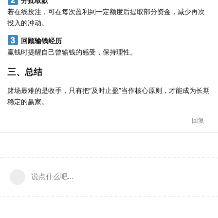
分批取款
若在线投注，可在每次盈利到一定额度后提取部分资金，减少再次
投入的冲动。
回顾输钱经历
赢钱时提醒自己曾输钱的感受，保持理性。
三、总结
赌场最难的是收手，只有把“及时止盈”当作核心原则，才能成为长期
稳定的赢家。
回复
说点什么吧...