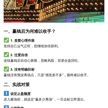
一、赢钱后为何难以收手？
1. 贪婪心理作祟
觉得自己运气正旺，想继续加倍获利。
2. 过度自信
连续赢钱后自信心膨胀，忽略风险，容易全盘回吐。
3. 没有明确目标
赢钱没有预设离场点，只是“感觉差不多”，最终难以收手。
二、实战对策
设定止盈额度
进入赌场前，就设定“赢多少离场”，一旦达标立即退出。