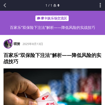
1
/
1
条
摩卡娱乐场交流区
百家乐“双保险下注法”解析——降低风险的实战技巧
呗努
2025年8月13日
百家乐“双保险下注法”解析——降低风险的实
战技巧