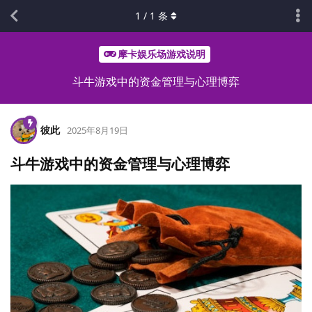
1
/
1
条
摩卡娱乐场游戏说明
斗牛游戏中的资金管理与心理博弈
彼此
2025年8月19日
斗牛游戏中的资金管理与心理博弈