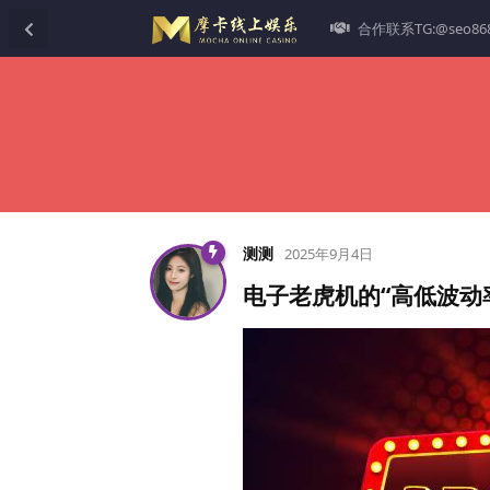
合作联系TG:@seo86
测测
2025年9月4日
电子老虎机的“高低波动