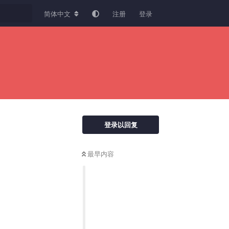
简体中文
注册
登录
登录以回复
最早内容