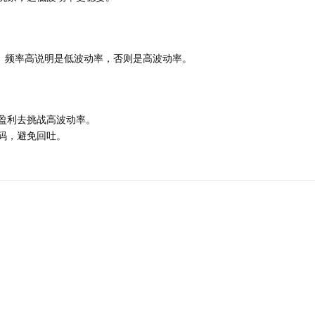
奖。频率高说明是低波动率，否则是高波动率。
盈利去挑战高波动率。
码，避免回吐。