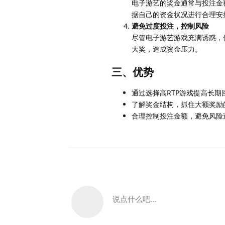
电子游艺的奖金通常与投注金
据自己的资金状况进行合理安
避免过度投注，控制风险
尽管电子游艺游戏充满诱惑，
大奖，造成资金压力。
三、优势
通过选择高RTP游戏提高长期
了解奖金结构，抓住大额奖励
合理控制投注金额，避免风险
说点什么吧...