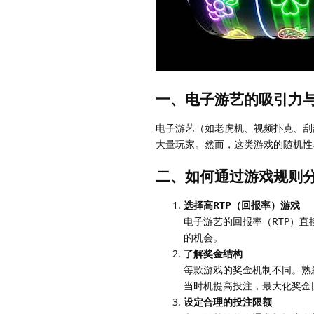
一、电子游艺的吸引力
电子游艺（如老虎机、视频扑克、刮
大量玩家。然而，这类游戏的随机性
二、如何通过游戏规则
选择高RTP（回报率）游戏
电子游艺的回报率（RTP）直
的机会。
了解奖金结构
每款游戏的奖金机制不同。熟
当时机提高投注，最大化奖金
设定合理的投注限额