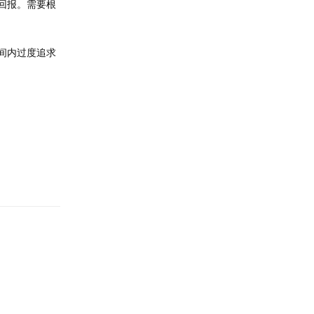
回报。需要根
间内过度追求
回复