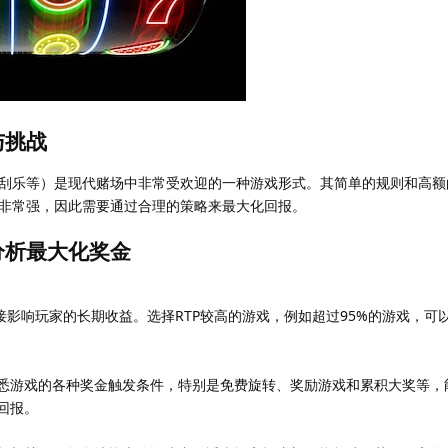
与挑战
刮乐等）是现代赌场中非常受欢迎的一种游戏形式。其简单的规则和高额
非常强，因此需要通过合理的策略来最大化回报。
分析最大化奖金
接影响玩家的长期收益。选择RTP较高的游戏，例如超过95%的游戏，可
悉游戏的各种奖金触发条件，特别是免费旋转、奖励游戏和累积大奖等，
回报。