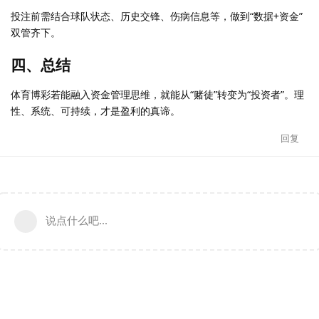
投注前需结合球队状态、历史交锋、伤病信息等，做到“数据+资金”
双管齐下。
四、总结
体育博彩若能融入资金管理思维，就能从“赌徒”转变为“投资者”。理
性、系统、可持续，才是盈利的真谛。
回复
说点什么吧...