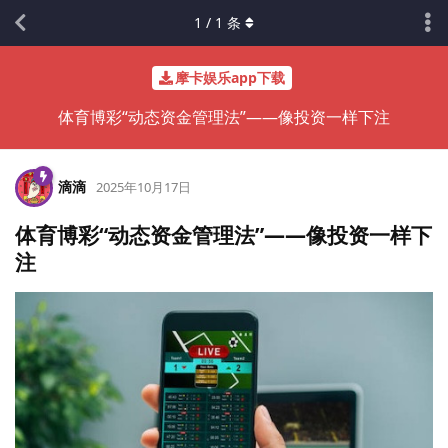
1
/
1
条
摩卡娱乐app下载
体育博彩“动态资金管理法”——像投资一样下注
滴滴
2025年10月17日
体育博彩“动态资金管理法”——像投资一样下
注