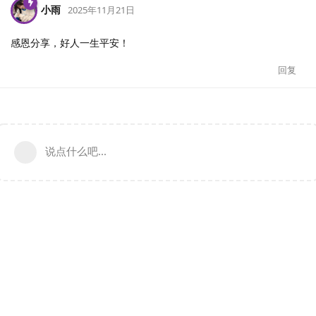
小雨
2025年11月21日
感恩分享，好人一生平安！
回复
说点什么吧...