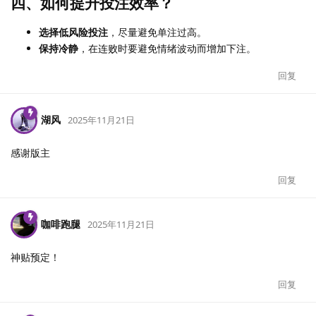
四、如何提升投注效率？
选择低风险投注
，尽量避免单注过高。
保持冷静
，在连败时要避免情绪波动而增加下注。
回复
湖风
2025年11月21日
感谢版主
回复
咖啡跑腿
2025年11月21日
神贴预定！
回复