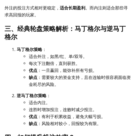
外注的投注方式相对更稳定，
适合长期盈利
。而内注则适合那些寻
求高回报的玩家。
三、经典轮盘策略解析：马丁格尔与逆马丁
格尔
马丁格尔策略
：
适合外注，如黑/红、单/双等。
每次下注翻倍，直到获胜。
优点
：一旦赢回，能弥补所有亏损。
缺点
：需要较大的资金支持，且在连输时很容易面临资
金耗尽的风险。
逆马丁格尔策略
：
适合内注。
连胜时增加投注，连败时减少投注。
优点
：有利于积累收益，避免大幅亏损。
缺点
：风险相对较小，回报较为有限。