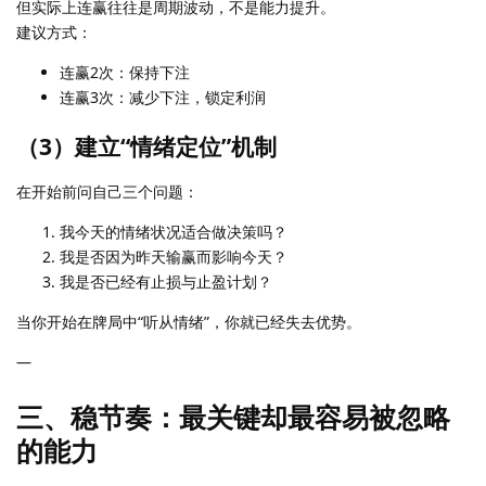
但实际上连赢往往是周期波动，不是能力提升。
建议方式：
连赢2次：保持下注
连赢3次：减少下注，锁定利润
（3）建立“情绪定位”机制
在开始前问自己三个问题：
我今天的情绪状况适合做决策吗？
我是否因为昨天输赢而影响今天？
我是否已经有止损与止盈计划？
当你开始在牌局中“听从情绪”，你就已经失去优势。
—
三、稳节奏：最关键却最容易被忽略
的能力