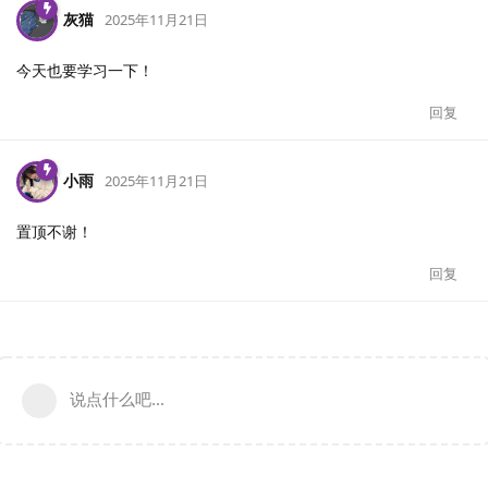
灰猫
2025年11月21日
今天也要学习一下！
回复
小雨
2025年11月21日
置顶不谢！
回复
说点什么吧...