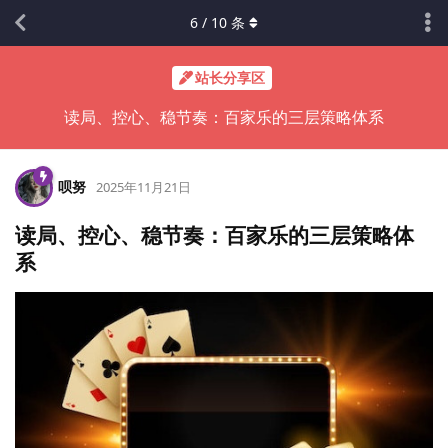
6
/
10
条
站长分享区
读局、控心、稳节奏：百家乐的三层策略体系
呗努
2025年11月21日
读局、控心、稳节奏：百家乐的三层策略体
系