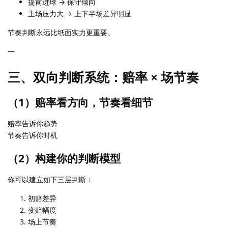
提前进球 → 保守倾向
主场压力大 → 上下半场差异明显
节奏判断永远比纸面实力更重要。
—
三、双向判断系统：赔率 × 场节奏
（1）赔率看方向，节奏看细节
赔率告诉你趋势
节奏告诉你时机
（2）构建你的判断模型
你可以建立如下三层判断：
初赔差异
变赔幅度
场上节奏