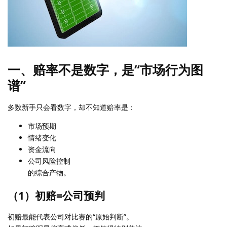
一、赔率不是数字，是“市场行为图
谱”
多数新手只会看数字，却不知道赔率是：
市场预期
情绪变化
资金流向
公司风险控制
的综合产物。
（1）初赔=公司预判
初赔最能代表公司对比赛的“原始判断”。