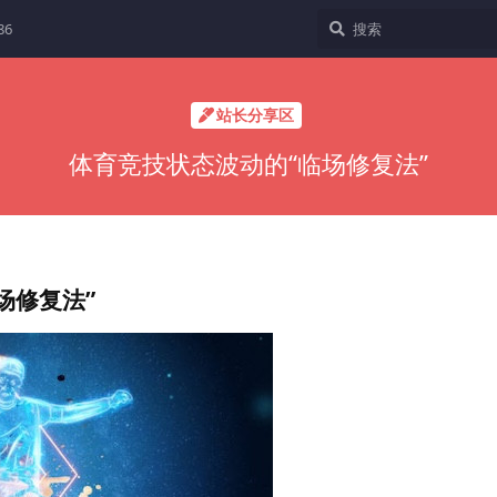
86
站长分享区
体育竞技状态波动的“临场修复法”
场修复法”