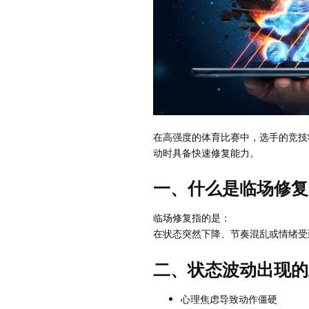
在高强度的体育比赛中，选手的竞技
动时具备快速修复能力。
一、什么是临场修复
临场修复指的是：
在状态突然下降、节奏混乱或情绪受
二、状态波动出现的
心理焦虑导致动作僵硬