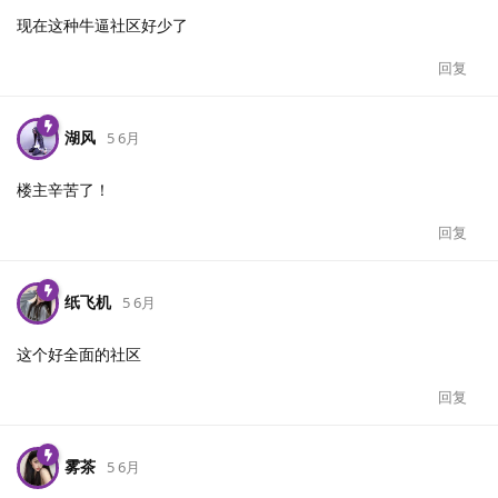
现在这种牛逼社区好少了
回复
湖风
5 6月
楼主辛苦了！
回复
纸飞机
5 6月
这个好全面的社区
回复
雾茶
5 6月