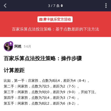
3
/
7
条
摩卡娱乐官方活动
百家乐算点法投注策略：基于点数差距的下注方法
阿然
5 6月
百家乐算点法投注策略：操作步骤
计算差距
比如，第一手：庄家胜，点数为8比4，差距为4（8-4）。
第二手：闲家胜，点数为7比5，差距为2（7-5）。
第三手：闲家胜，点数为9比0，差距为9（9-0），开始下注。
第四手：庄家胜，点数为7比4，差距为3（7-4）。
第五手：闲家胜，点数为8比2，差距为6（8-2）。