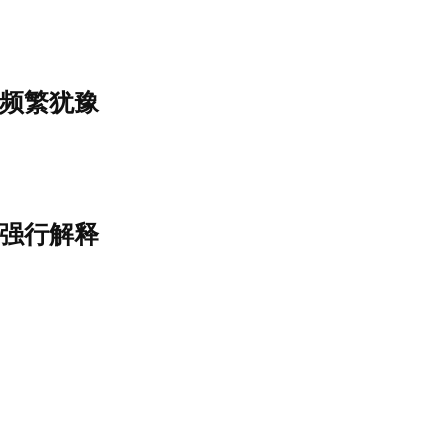
频繁犹豫
强行解释