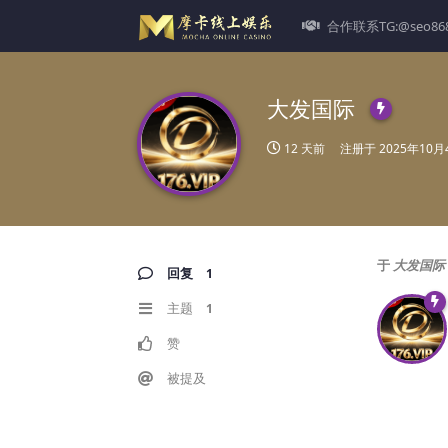
合作联系TG:@seo86
大发国际
12 天前
注册于
2025年10月
于
大发国际 
回复
1
主题
1
赞
被提及