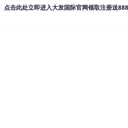
点击此处立即进入大发国际官网领取注册送888