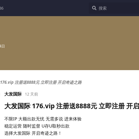
86
4日
176.vip 注册送8888元 立即注册 开启奇迹之路
大发国际
12 天前
大发国际 176.vip 注册送8888元 立即注册 
不限IP 大额出款无忧 无需多说 进来体验
稳定运营 随时监督 U存U取秒出款
选择大发国际 开启奇迹之路！