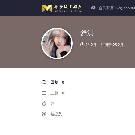
合作联系TG:@seo86
舒淇
26 2月
注册于
25 2月
回复
0
主题
0
赞
被提及