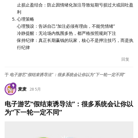
止损止盈结合：防止因情绪化加注导致短期亏损过大或回吐盈
利
心理策略
心理预设：告诉自己“加注必须有理由，不能凭情绪”
冷静提醒：无论场内氛围多热，都严格按照规则下注
保持纪律：真正长期赢钱的玩家，核心不是押注技巧，而是执
行纪律
回复
于
电子游艺“假结束诱导法”：很多系统会让你以为“下一轮一定不同”
麦麦
28 5月
电子游艺“假结束诱导法”：很多系统会让你以
为“下一轮一定不同”