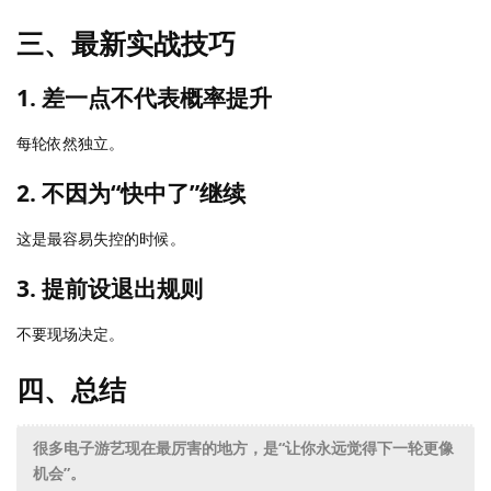
三、最新实战技巧
1. 差一点不代表概率提升
每轮依然独立。
2. 不因为“快中了”继续
这是最容易失控的时候。
3. 提前设退出规则
不要现场决定。
四、总结
很多电子游艺现在最厉害的地方，是“让你永远觉得下一轮更像
机会”。