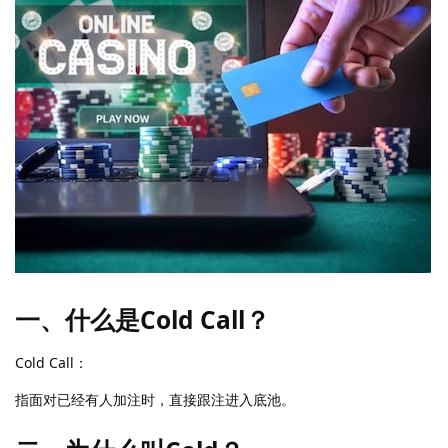
一、什么是Cold Call？
Cold Call：
指面对已经有人加注时，直接跟注进入底池。