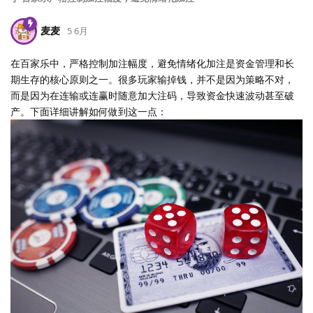
麦麦
5 6月
在百家乐中，严格控制加注幅度，避免情绪化加注是资金管理和长
期生存的核心原则之一。很多玩家输掉钱，并不是因为策略不对，
而是因为在连输或连赢时随意加大注码，导致资金快速波动甚至破
产。下面详细讲解如何做到这一点：