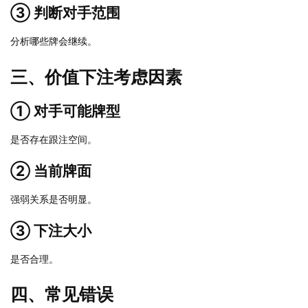
③ 判断对手范围
分析哪些牌会继续。
三、价值下注考虑因素
① 对手可能牌型
是否存在跟注空间。
② 当前牌面
强弱关系是否明显。
③ 下注大小
是否合理。
四、常见错误