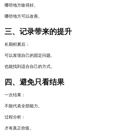
哪些地方做得好。
哪些地方可以改善。
三、记录带来的提升
长期积累后：
可以发现自己的固定问题。
也能找到适合自己的方式。
四、避免只看结果
一次结果：
不能代表全部能力。
过程分析：
才有真正价值。