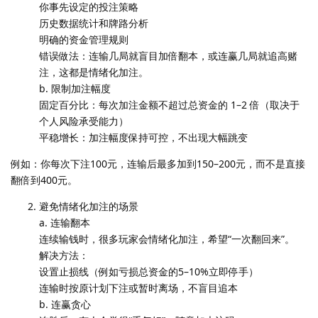
你事先设定的投注策略
历史数据统计和牌路分析
明确的资金管理规则
错误做法：连输几局就盲目加倍翻本，或连赢几局就追高赌
注，这都是情绪化加注。
b. 限制加注幅度
固定百分比：每次加注金额不超过总资金的 1–2 倍（取决于
个人风险承受能力）
平稳增长：加注幅度保持可控，不出现大幅跳变
例如：你每次下注100元，连输后最多加到150–200元，而不是直接
翻倍到400元。
避免情绪化加注的场景
a. 连输翻本
连续输钱时，很多玩家会情绪化加注，希望“一次翻回来”。
解决方法：
设置止损线（例如亏损总资金的5–10%立即停手）
连输时按原计划下注或暂时离场，不盲目追本
b. 连赢贪心