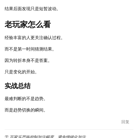
结果后面发现只是短暂波动。
老玩家怎么看
经验丰富的人更关注确认过程。
而不是第一时间猜测结果。
因为转折本身不是答案。
只是变化的开始。
实战总结
最难判断的不是趋势。
而是趋势切换的瞬间。
回复
于
百家乐严格控制加注幅度，避免情绪化加注