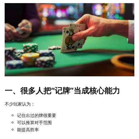
一、很多人把“记牌”当成核心能力
不少玩家认为：
记住出过的牌很重要
可以推算对手范围
能提高胜率