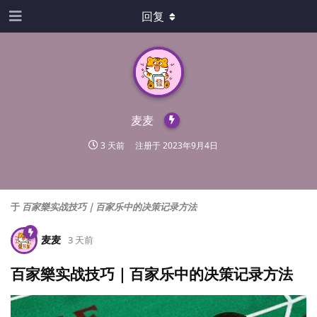
回复
麦麦
3 天前
注册于
2023年9月4日
于
百家樂实战技巧｜百家乐中的决策记录方法
麦麦
3 天前
百家樂实战技巧｜百家乐中的决策记录方法