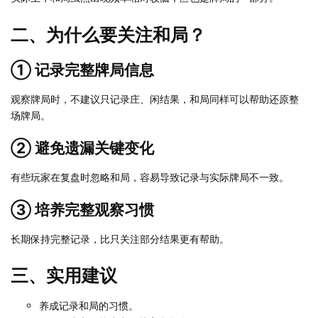
二、为什么要关注和局？
① 记录完整牌局信息
观察牌局时，不建议只记录庄、闲结果，和局同样可以帮助还原整
场牌局。
② 避免遗漏关键变化
有些玩家在复盘时忽略和局，容易导致记录与实际牌局不一致。
③ 培养完整观察习惯
长期保持完整记录，比只关注部分结果更有帮助。
三、实用建议
养成记录和局的习惯。